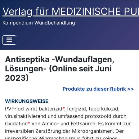
Verlag für MEDIZINISCHE P
Kompendium Wundbehandlung
Antiseptika -Wundauflagen,
Lösungen- (Online seit Juni
2023)
Produkte zu dieser Rubrik >>
WIRKUNGSWEISE
PVP-Iod wirkt bakterizid
*
, fungizid, tuberkulozid,
virusinaktivierend und umfassend protozooid durch
Oxidation
*
von Amino- und Fettsäuren. Es kommt zur
irreversiblen Zerstörung der Mikroorganismen. Der
unspezifische Wirkmechanismus führt zu keiner