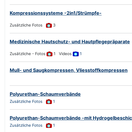
Kompressionssysteme -2in1/Strümpfe-
Zusätzliche Fotos
3
Medizinische Hautschutz- und Hautpflegepräparate
Zusätzliche - Fotos
1 Videos
1
Mull- und Saugkompressen, Vliesstoffkompressen
Polyurethan-Schaumverbände
Zusätzliche Fotos
1
Polyurethan-Schaumverbände -mit Hydrogelbeschi
Zusätzliche Fotos
1